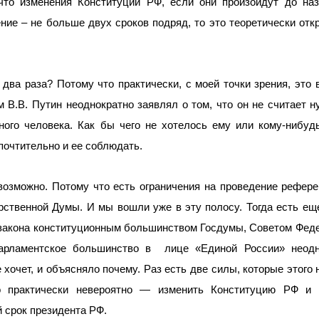
что изменения Конституции РФ, если они произойдут до наз
ение – не больше двух сроков подряд, то это теоретически отк
два раза? Потому что практически, с моей точки зрения, это 
м В.В. Путин неоднократно заявлял о том, что он не считает 
ого человека. Как бы чего не хотелось ему или кому-нибуд
почтительно и ее соблюдать.
возможно. Потому что есть ограничения на проведение рефер
рственной Думы. И мы вошли уже в эту полосу. Тогда есть ещ
 закона конституционным большинством Госдумы, Советом Фед
арламентское большинство в
лице «Единой России» неодн
 хочет, и объясняло почему. Раз есть две силы, которые этого н
о практически невероятно — изменить Конституцию РФ и 
 срок президента РФ.