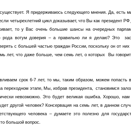
 существует. Я придерживаюсь следующего мнения. Да, есть м
 если четырехлетний цикл доказывает, что Вы как президент РФ
живает, то у Вас очень большие шансы на очередных парлам
о рода вотум доверия – а правильно ли я делаю? Это
за
верять с большей частью граждан России, поскольку он от них 
мь лет, что даже больше, чем семь лет, о которых
Вы говорит
вливаем срок 6-7 лет, то мы, таким образом, можем попасть 
на переходном этапе, Мы, избрав президента,
становимся зало
тически невозможно. Это будет великая ошибка. Хорошо, нам
удет другой человек? Консервация на семь лет, в данном случа
етствующего человека – думаете это полезно для государст
это большой вопрос.