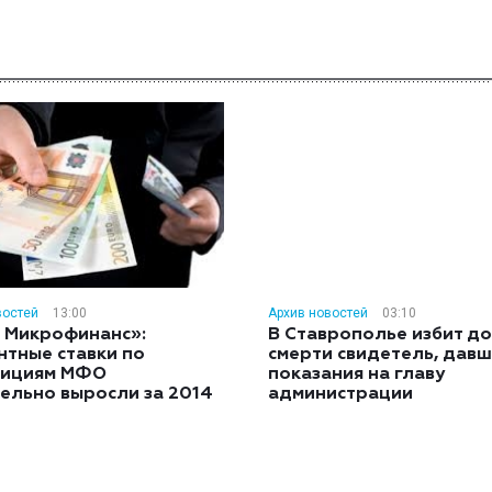
востей
13:00
Архив новостей
03:10
 Микрофинанс»:
В Ставрополье избит до
нтные ставки по
смерти свидетель, дав
тициям МФО
показания на главу
ельно выросли за 2014
администрации