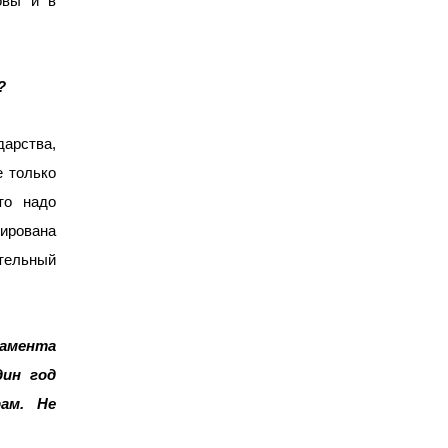
овы и в
?
дарства,
е только
то
надо
тирована
ительный
ламента
дин год
ам. Не