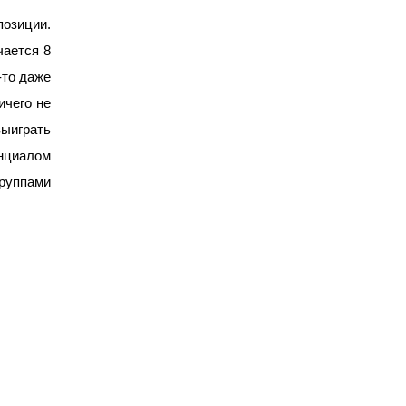
позиции.
чается 8
-то даже
ичего не
ыиграть
енциалом
группами