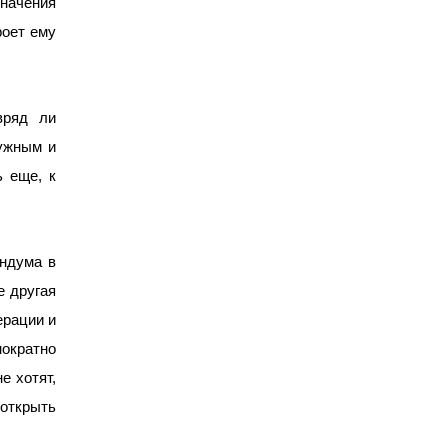
начения
роет ему
вряд
ли
нужным и
ь еще, к
ендума в
е другая
ерации и
ократно
е хотят,
открыть