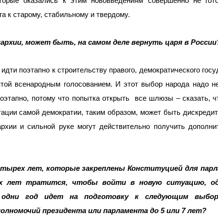
торые оказались к этим нововведениям совершенно не гот
га к старому, стабильному и твердому.
архии, может быть, на самом деле вернуть царя в России
идти поэтапно к строительству правого, демократического госу
ятой всенародным голосованием. И этот выбор народа надо н
оэтапно, потому что попытка открыть
все шлюзы – сказать, ч
тации самой демократии, таким образом, может быть дискреди
архии и сильной руке могут действительно получить дополн
четырех лет, которые закреплены Конституцией для пар
вух лет тратится, чтобы войти в новую ситуацию, о
одни год идет на подготовку к следующим выбор
олномочий президента или парламента до 5 или 7 лет?