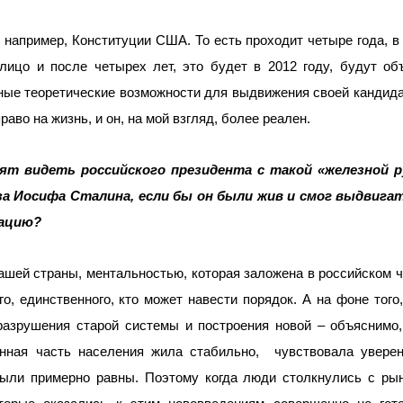
, например, Конституции США. То есть проходит четыре года, в
лицо и после четырех лет, это будет в 2012 году, будут о
ьные теоретические возможности для выдвижения своей кандид
раво на жизнь, и он, на мой взгляд, более реален.
ят видеть российского президента с такой «железной р
за Иосифа Сталина, если бы он были жив и смог выдвига
уацию?
шей страны, ментальностью, которая заложена в российском 
го, единственного, кто может навести порядок. А на фоне того
разрушения старой системы и построения новой – объяснимо
нная часть населения жила стабильно,
чувствовала увере
были примерно равны. Поэтому когда люди столкнулись с ры