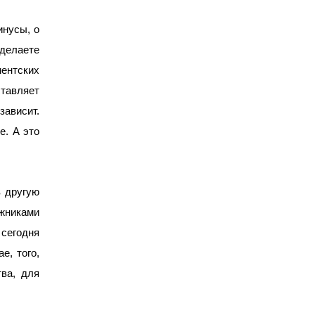
инусы, о
 делаете
ентских
ставляет
зависит.
е. А это
в другую
жниками
 сегодня
е, того,
ва, для