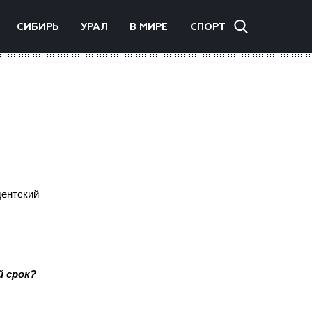
СИБИРЬ
УРАЛ
В МИРЕ
СПОРТ
дентский
й срок?