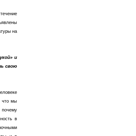
 течение
бъявлены
атуры на
укой» и
ть свою
человеке
, что мы
, почему
нность в
ночными