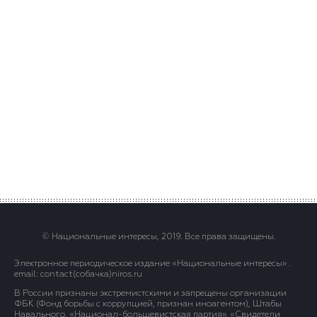
© Национальные интересы, 2019. Все права защищены.
Электронное периодическое издание «Национальные интересы» .
email: contact(сoбaчка)niros.ru
В России признаны экстремистскими и запрещены организации
ФБК (Фонд борьбы с коррупцией, признан иноагентом), Штабы
Навального, «Национал-большевистская партия», «Свидетели