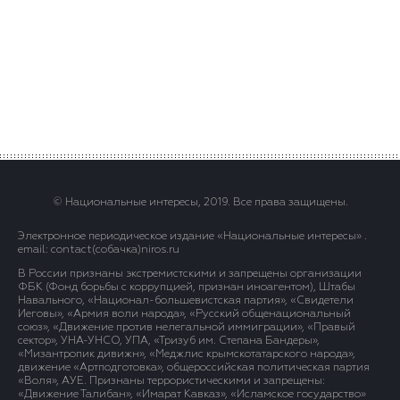
© Национальные интересы, 2019. Все права защищены.
Электронное периодическое издание «Национальные интересы» .
email: contact(сoбaчка)niros.ru
В России признаны экстремистскими и запрещены организации
ФБК (Фонд борьбы с коррупцией, признан иноагентом), Штабы
Навального, «Национал-большевистская партия», «Свидетели
Иеговы», «Армия воли народа», «Русский общенациональный
союз», «Движение против нелегальной иммиграции», «Правый
сектор», УНА-УНСО, УПА, «Тризуб им. Степана Бандеры»,
«Мизантропик дивижн», «Меджлис крымскотатарского народа»,
движение «Артподготовка», общероссийская политическая партия
«Воля», АУЕ. Признаны террористическими и запрещены:
«Движение Талибан», «Имарат Кавказ», «Исламское государство»