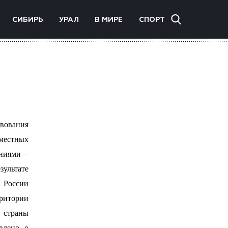
СИБИРЬ
УРАЛ
В МИРЕ
СПОРТ
вования
вместных
ниями –
зультате
 России
ритории
 страны
влено о