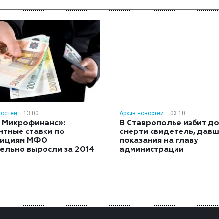
востей
13:00
Архив новостей
03:10
 Микрофинанс»:
В Ставрополье избит до
нтные ставки по
смерти свидетель, дав
тициям МФО
показания на главу
ельно выросли за 2014
администрации