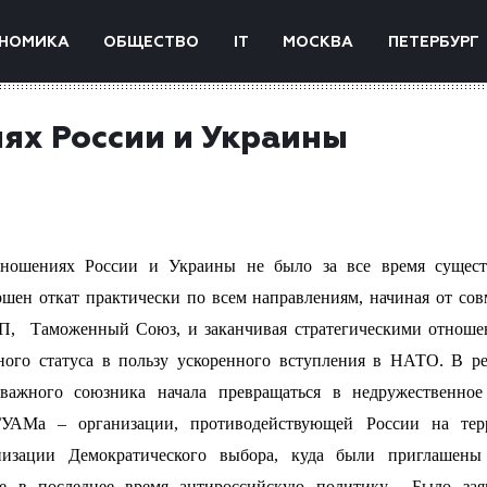
НОМИКА
ОБЩЕСТВО
IT
МОСКВА
ПЕТЕРБУРГ
ях России и Украины
тношениях России и Украины не было за все время сущест
шен откат практически по всем направлениям, начиная от со
П,
Таможенный Союз, и заканчивая стратегическими отноше
ьного статуса в пользу ускоренного вступления в НАТО. В ре
важного союзника начала превращаться в недружественное
ГУАМа – организации, противодействующей России на тер
анизации Демократического выбора, куда были приглашены
е в последнее время антироссийскую политику.
Было зая