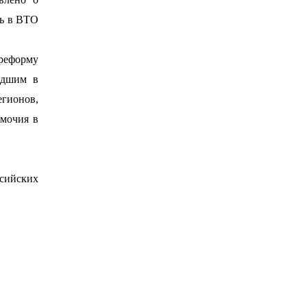
ть в ВТО
 реформу
едшим в
егионов,
омочия в
сийских