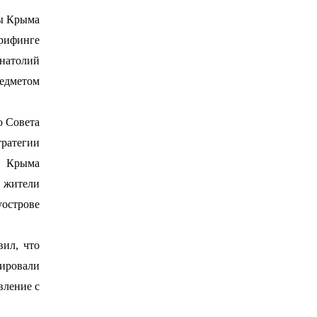
ды Крыма
брифинге
Анатолий
едметом
ю Совета
тратегии
я Крыма
жители
острове
ил, что
ировали
вление с