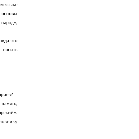
ом языке
т основы
 народ»,
авда это
носить
ариев?
 память,
арский».
новнику