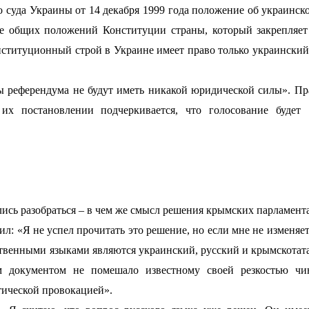
уда Украины от 14 декабря 1999 года положение об украинск
ле общих положений Конституции страны, который закрепляе
нституционный строй в Украине имеет право только украинский
 референдума не будут иметь никакой юридической силы». Пр
х постановлении подчеркивается, что голосование будет
ись разобраться – в чем же смысл решения крымских парламент
 «Я не успел прочитать это решение, но если мне не изменяет
ственными языками являются украинский, русский и крымскотат
м документом не помешало известному своей резкостью чи
тической провокацией».