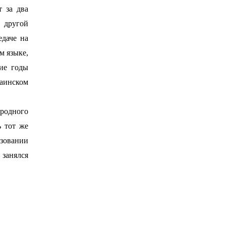
 за два
С другой
едаче на
м языке,
ие годы
раинском
 родного
 тот же
ьзовании
занялся