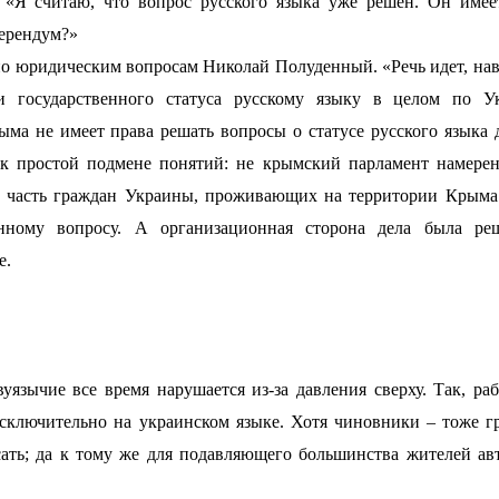
 считаю, что вопрос русского языка уже решен. Он имеет
ферендум?»
 юридическим вопросам Николай Полуденный. «Речь идет, нав
ии государственного статуса русскому языку в целом по Ук
ма не имеет права решать вопросы о статусе русского языка 
к простой подмене понятий: не крымский парламент намерен
– а часть граждан Украины, проживающих на территории Крым
нному вопросу. А организационная сторона дела была ре
е.
ычие все время нарушается из-за давления сверху. Так, ра
сключительно на украинском языке. Хотя чиновники – тоже г
исать; да к тому же для подавляющего большинства жителей а