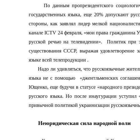
По данным пропрезидентского социологическ
государственных языка, еще 20% допускают рус
стороны, как заявлял лидер мелкой националист
канале
IC
Т
V
24 февраля, «мои права гражданина 
русской речью на телевидении».
Политик при э
существования СССР, выражая удовлетворение з
языке всей телепродукции .
Надо ли удивляться, что русскоязычные жители 
языка не с помощью
«джентльменских соглашен
Ющенко, еще будучи в статусе «народного президе
русского языка. Но после инаугурации уступил
привычной политикой украинизации русскоязычн
Неюридическая сила народной воли