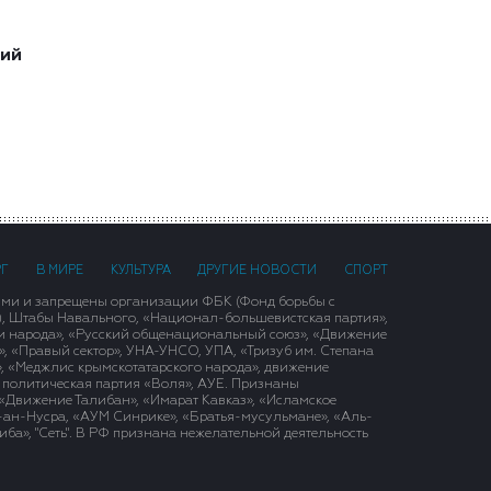
ший
РГ
В МИРЕ
КУЛЬТУРА
ДРУГИЕ НОВОСТИ
СПОРТ
ими и запрещены организации ФБК (Фонд борьбы с
), Штабы Навального, «Национал-большевистская партия»,
и народа», «Русский общенациональный союз», «Движение
 «Правый сектор», УНА-УНСО, УПА, «Тризуб им. Степана
, «Меджлис крымскотатарского народа», движение
 политическая партия «Воля», АУЕ. Признаны
«Движение Талибан», «Имарат Кавказ», «Исламское
д-ан-Нусра, «АУМ Синрике», «Братья-мусульмане», «Аль-
ба», "Сеть". В РФ признана нежелательной деятельность