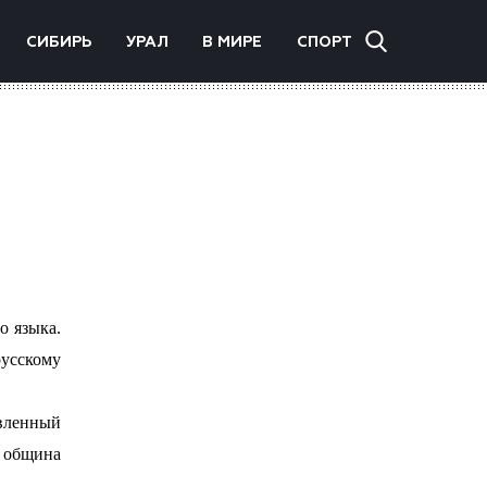
СИБИРЬ
УРАЛ
В МИРЕ
СПОРТ
о языка.
русскому
вленный
я община