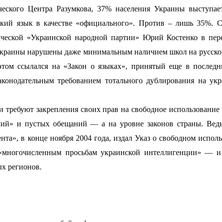
ого Центра Разумкова, 37% населения Украины выступает
ский язык в качестве «официального». Против – лишь 35%. 
ической «Украинской народной партии» Юрий Костенко в пер
Украины нарушены даже минимальным наличием школ на русско
том ссылался на «Закон о языках», принятый еще в последн
аконодательным требованием тотального дублирования на ук
требуют закрепления своих прав на свободное использование
ий» и пустых обещаний — а на уровне законов страны. Ведь
нта», в конце ноября 2004 года, издал Указ о свободном испол
 «многочисленным просьбам украинской интеллигенции» — и 
ых регионов.