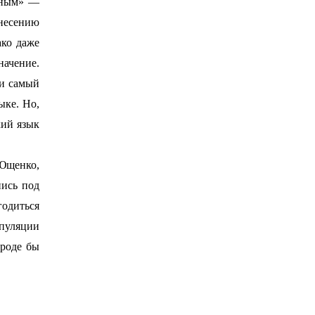
ивным» —
несению
ако даже
начение.
 и самый
ыке. Но,
кий язык
Ющенко,
пись под
годиться
пуляции
вроде бы