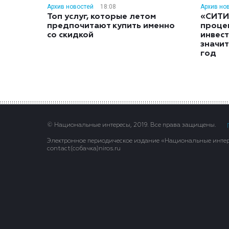
Архив новостей
18:08
Архив но
Топ услуг, которые летом
«СИТИ
предпочитают купить именно
проце
со скидкой
инвес
значит
год
© Национальные интересы, 2019. Все права защищены.
Электронное периодическое издание «Национальные интере
contact(сoбaчка)niros.ru