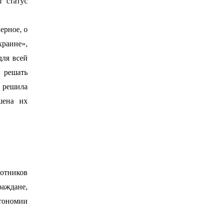
 статус
ерное, о
раине»,
для всей
 решать
а решила
шена их
ботников
раждане,
втономии