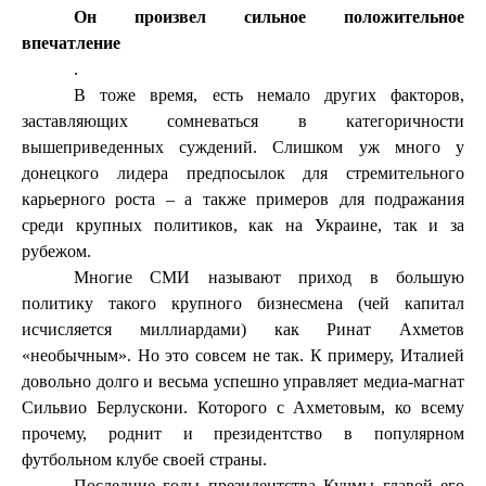
Он произвел сильное положительное
впечатление
.
В тоже время, есть немало других факторов,
заставляющих сомневаться в категоричности
вышеприведенных суждений. Слишком уж много у
донецкого лидера предпосылок для стремительного
карьерного роста – а также примеров для подражания
среди крупных политиков, как на Украине, так и за
рубежом.
Многие СМИ называют приход в большую
политику такого крупного бизнесмена (чей капитал
исчисляется миллиардами) как Ринат Ахметов
«необычным». Но это совсем не так. К примеру, Италией
довольно долго и весьма успешно управляет медиа-магнат
Сильвио Берлускони. Которого с Ахметовым, ко всему
прочему, роднит и президентство в популярном
футбольном клубе своей страны.
Последние годы президентства Кучмы главой его