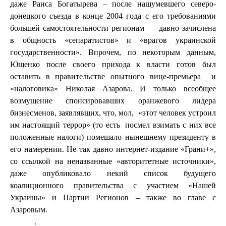
даже Раиса Богатырева – после нашумевшего северо-
донецкого съезда в конце 2004 года с его требованиями
большей самостоятельности регионам — давно зачислена
в общность «сепаратистов» и «врагов украинской
государственности». Впрочем, по некоторым данным,
Ющенко после своего прихода к власти готов был
оставить в правительстве опытного вице-премьера
и
«налоговика» Николая Азарова. И только всеобщее
возмущение спонсировавших оранжевого лидера
бизнесменов, заявлявших, что, мол,
«этот человек устроил
им настоящий террор» (то есть
посмел взимать с них все
положенные налоги) помешало нынешнему президенту в
его намерении. Не так давно интернет-издание «Грани+»,
со ссылкой на неназванные «авторитетные источники»,
даже опубликовало некий список будущего
коалиционного правительства с участием «Нашей
Украины» и Партии Регионов – также во главе с
Азаровым.
.