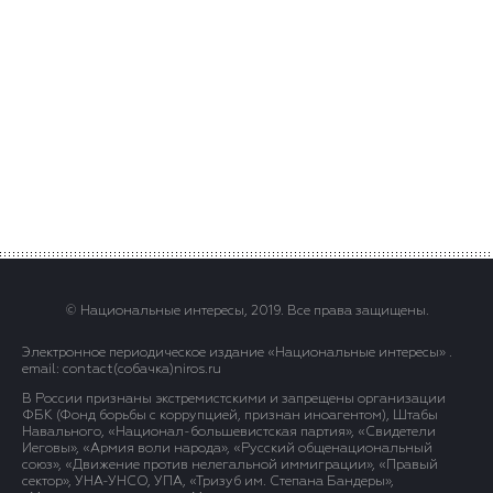
© Национальные интересы, 2019. Все права защищены.
Электронное периодическое издание «Национальные интересы» .
email: contact(сoбaчка)niros.ru
В России признаны экстремистскими и запрещены организации
ФБК (Фонд борьбы с коррупцией, признан иноагентом), Штабы
Навального, «Национал-большевистская партия», «Свидетели
Иеговы», «Армия воли народа», «Русский общенациональный
союз», «Движение против нелегальной иммиграции», «Правый
сектор», УНА-УНСО, УПА, «Тризуб им. Степана Бандеры»,