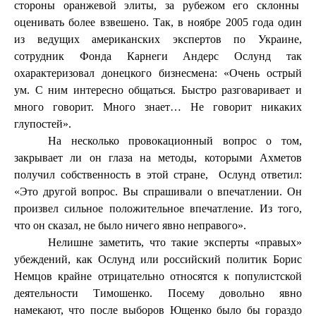
стороны оранжевой элиты, за рубежом его склонны
оценивать более взвешено. Так, в ноябре 2005 года один
из ведущих американских экспертов по Украине,
сотрудник Фонда Карнеги Андерс Ослунд так
охарактеризовал донецкого бизнесмена: «Очень острый
ум. С ним интересно общаться. Быстро разговаривает и
много говорит. Много знает… Не говорит никаких
глупостей».
На несколько провокационный вопрос о том,
закрывает ли он глаза на методы, которыми Ахметов
получил собственность в этой стране,
Ослунд ответил:
«Это другой вопрос. Вы спрашивали о впечатлении. Он
произвел сильное положительное впечатление. Из того,
что он сказал, не было ничего явно неправого».
Нелишне заметить, что такие эксперты «правых»
убеждений, как Ослунд или российский политик Борис
Немцов крайне отрицательно относятся к популистской
деятельности Тимошенко. Посему довольно явно
намекают, что после выборов Ющенко было бы гораздо