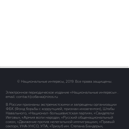
© Национальные интересы, 2019. Все права защищены.
Электронное периодическое издание «Национальные интересы» .
email: contact(сoбaчка)niros.ru
В России признаны экстремистскими и запрещены организации
ФБК (Фонд борьбы с коррупцией, признан иноагентом), Штабы
Навального, «Национал-большевистская партия», «Свидетели
Иеговы», «Армия воли народа», «Русский общенациональный
союз», «Движение против нелегальной иммиграции», «Правый
сектор», УНА-УНСО, УПА, «Тризуб им. Степана Бандеры»,