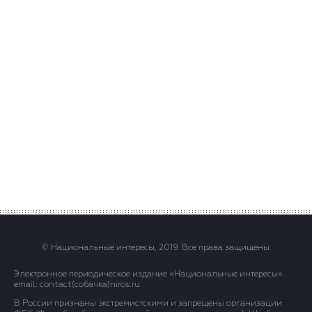
© Национальные интересы, 2019. Все права защищены.
Электронное периодическое издание «Национальные интересы» .
email: contact(сoбaчка)niros.ru
В России признаны экстремистскими и запрещены организации