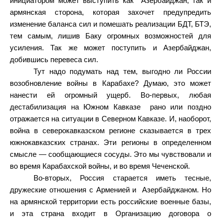
инициатором может выступить как
Азербайджан, так и
армянская сторона, которая захочет предупредить
изменение баланса сил и помешать реализации БДТ, БТЭ,
тем самым, лишив Баку огромных возможностей для
усиления. Так же может поступить и Азербайджан,
добившись перевеса сил.
Тут надо подумать над тем, выгодно ли России
возобновление войны в Карабахе? Думаю, это может
нанести ей огромный ущерб. Во-первых, любая
дестабилизация на Южном Кавказе
рано или поздно
отражается на ситуации в Северном Кавказе. И, наоборот,
война в северокавказском регионе сказывается в трех
южнокавказских странах. Эти регионы в определенном
смысле — сообщающиеся сосуды. Это мы чувствовали и
во время Карабахской войны, и во время Чеченской.
Во-вторых, Россия старается иметь тесные,
дружеские отношения с Арменией и
Азербайджаном. Но
на армянской территории есть российские военные базы,
и эта страна входит в Организацию договора о