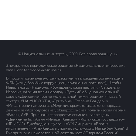
© Национальные интересы, 2019. Все права защищены.
Электронное периодическое издание «Национальные интересы» .
email: contact(сoбaчка)niros.ru
В России признаны экстремистскими и запрещены организации
ФБК (Фонд борьбы с коррупцией, признан иноагентом), Штабы
Навального, «Национал-большевистская партия», «Свидетели
Иеговы», «Армия воли народа», «Русский общенациональный
союз», «Движение против нелегальной иммиграции», «Правый
сектор», УНА-УНСО, УПА, «Тризуб им. Степана Бандеры»,
«Мизантропик дивижн», «Меджлис крымскотатарского народа»,
движение «Артподготовка», общероссийская политическая партия
«Воля», АУЕ. Признаны террористическими и запрещены:
«Движение Талибан», «Имарат Кавказ», «Исламское государство»
(ИГ, ИГИЛ), Джебхад-ан-Нусра, «АУМ Синрике», «Братья-
мусульмане», «Аль-Каида в странах исламского Магриба», "Сеть". В
РФ признана нежелательной деятельность "Открытой России".