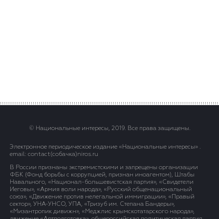
© Национальные интересы, 2019. Все права защищены.
Электронное периодическое издание «Национальные интересы» .
email: contact(сoбaчка)niros.ru
В России признаны экстремистскими и запрещены организации
ФБК (Фонд борьбы с коррупцией, признан иноагентом), Штабы
Навального, «Национал-большевистская партия», «Свидетели
Иеговы», «Армия воли народа», «Русский общенациональный
союз», «Движение против нелегальной иммиграции», «Правый
сектор», УНА-УНСО, УПА, «Тризуб им. Степана Бандеры»,
«Мизантропик дивижн», «Меджлис крымскотатарского народа»,