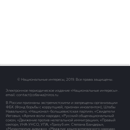
© Национальные интересы, 2019. Все права защищены.
Электронное периодическое издание «Национальные интересы» .
email: contact(сoбaчка)niros.ru
В России признаны экстремистскими и запрещены организации
ФБК (Фонд борьбы с коррупцией, признан иноагентом), Штабы
Навального, «Национал-большевистская партия», «Свидетели
Иеговы», «Армия воли народа», «Русский общенациональный
союз», «Движение против нелегальной иммиграции», «Правый
сектор», УНА-УНСО, УПА, «Тризуб им. Степана Бандеры»,
«Мизантропик дивижн», «Меджлис крымскотатарского народа»,