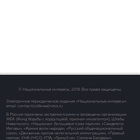
© Национальные интересы, 2019. Все права защищены.
Электронное периодическое издание «Национальные интересы» .
email: contact(сoбaчка)niros.ru
В России признаны экстремистскими и запрещены организации
ФБК (Фонд борьбы с коррупцией, признан иноагентом), Штабы
Навального, «Национал-большевистская партия», «Свидетели
Иеговы», «Армия воли народа», «Русский общенациональный
союз», «Движение против нелегальной иммиграции», «Правый
сектор», УНА-УНСО, УПА, «Тризуб им. Степана Бандеры»,