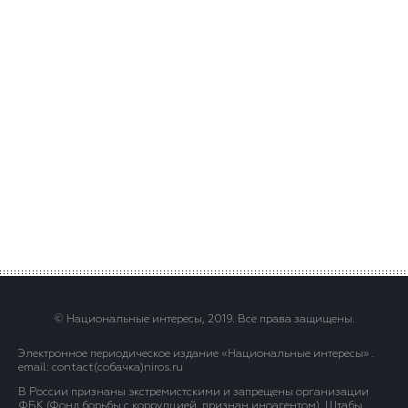
© Национальные интересы, 2019. Все права защищены.
Электронное периодическое издание «Национальные интересы» .
email: contact(сoбaчка)niros.ru
В России признаны экстремистскими и запрещены организации
ФБК (Фонд борьбы с коррупцией, признан иноагентом), Штабы