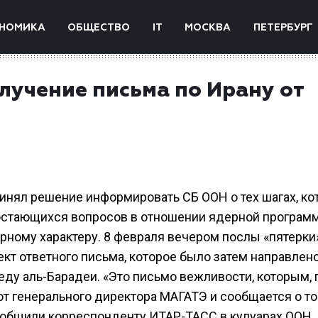
НОМИКА
ОБЩЕСТВО
IT
МОСКВА
ПЕТЕРБУРГ
лучение письма по Ирану от
нял решение информировать СБ ООН о тех шагах, к
 остающихся вопросов в отношении ядерной програм
рному характеру. 8 февраля вечером послы «пятерки
кт ответного письма, которое было затем направлен
у аль-Барадеи. «Это письмо вежливости, которым, 
т генерального директора МАГАТЭ и сообщается о то
ообщили корреспонденту ИТАР-ТАСС в кулуарах ООН.