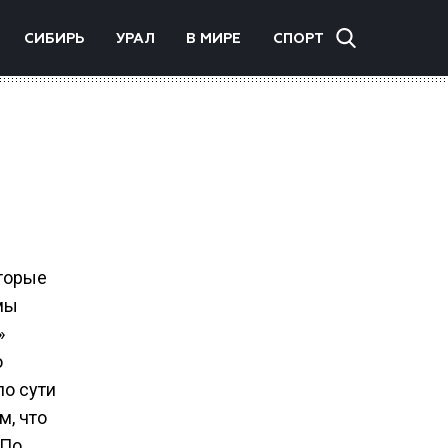
СИБИРЬ
УРАЛ
В МИРЕ
СПОРТ
оторые
мы
»
о
по сути
м, что
 По