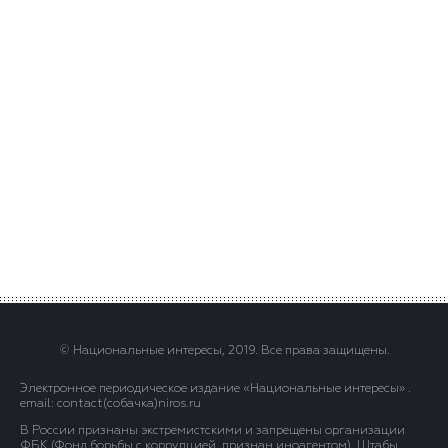
© Национальные интересы, 2019. Все права защищены.
Электронное периодическое издание «Национальные интересы» .
email: contact(сoбaчка)niros.ru
В России признаны экстремистскими и запрещены организации
ФБК (Фонд борьбы с коррупцией, признан иноагентом), Штабы