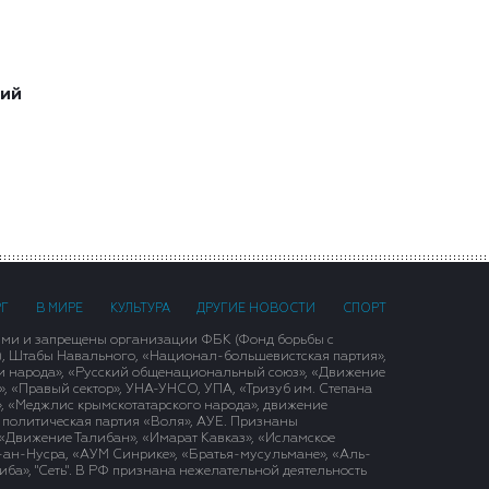
ший
РГ
В МИРЕ
КУЛЬТУРА
ДРУГИЕ НОВОСТИ
СПОРТ
ими и запрещены организации ФБК (Фонд борьбы с
), Штабы Навального, «Национал-большевистская партия»,
и народа», «Русский общенациональный союз», «Движение
 «Правый сектор», УНА-УНСО, УПА, «Тризуб им. Степана
, «Меджлис крымскотатарского народа», движение
 политическая партия «Воля», АУЕ. Признаны
«Движение Талибан», «Имарат Кавказ», «Исламское
д-ан-Нусра, «АУМ Синрике», «Братья-мусульмане», «Аль-
ба», "Сеть". В РФ признана нежелательной деятельность