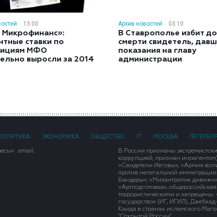
востей
13:00
Архив новостей
03:10
 Микрофинанс»:
В Ставрополье избит до
нтные ставки по
смерти свидетель, дав
тициям МФО
показания на главу
ельно выросли за 2014
администрации
ПОЛИТИКА
ЭКОНОМИКА
ОБЩЕСТВО
IT
МОСКВА
ПЕТЕРБУ
сы» . email:
В России признаны экстремистск
коррупцией, признан иноагентом
«Свидетели Иеговы», «Армия вол
против нелегальной иммиграции»,
Бандеры», «Мизантропик дивижн»
«Артподготовка», общероссийская
террористическими и запрещены: 
государство» (ИГ, ИГИЛ), Джебха
Каида в странах исламского Магри
"Открытой России".