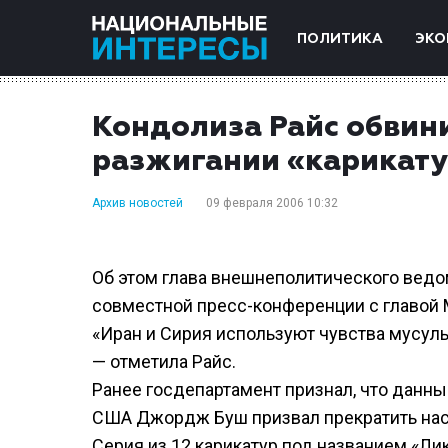
ПОЛИТИКА
ЭКО
Кондолиза Райс обвин
разжигании «карикату
Архив новостей
09 февраля 2006 10:32
Об этом глава внешнеполитического ведо
совместной пресс-конференции с главой
«Иран и Сирия используют чувства мусуль
— отметила Райс.
Ранее госдепартамент признал, что данн
США Джордж Буш призвал прекратить наси
Cерия из 12 карикатур под названием «Ли