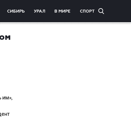
СИБИРЬ
УРАЛ
В МИРЕ
СПОРТ
ном
 им»,
дент