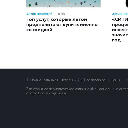
Архив новостей
18:08
Архив но
Топ услуг, которые летом
«СИТИ
предпочитают купить именно
проце
со скидкой
инвес
значит
год
© Национальные интересы, 2019. Все права защищены.
Электронное периодическое издание «Национальные интере
contact(сoбaчка)niros.ru