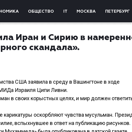
НОМИКА
ОБЩЕСТВО
IT
МОСКВА
ПЕТЕРБУРГ
ила Иран и Сирию в намерен
рного скандала».
мства США заявила в среду в Вашингтоне в ходе
 МИДа Израиля Ципи Ливни.
ман в своих корыстных целях, и мир должен ответить
ые карикатуры оскорбляют чувства мусульман. Прези
лие, вспыхнувшее в ответ на публикацию рисунков.
ки Мухаммеда» была опубликована в датской газете