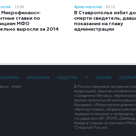
востей
13:00
Архив новостей
03:10
 Микрофинанс»:
В Ставрополье избит до
нтные ставки по
смерти свидетель, дав
тициям МФО
показания на главу
ельно выросли за 2014
администрации
ПОЛИТИКА
ЭКОНОМИКА
ОБЩЕСТВО
IT
МОСКВА
ПЕТЕРБУ
сы» . email:
В России признаны экстремистск
коррупцией, признан иноагентом
«Свидетели Иеговы», «Армия вол
против нелегальной иммиграции»,
Бандеры», «Мизантропик дивижн»
«Артподготовка», общероссийская
террористическими и запрещены: 
государство» (ИГ, ИГИЛ), Джебха
Каида в странах исламского Магри
"Открытой России".