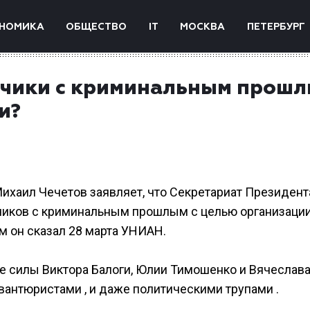
НОМИКА
ОБЩЕСТВО
IT
МОСКВА
ПЕТЕРБУРГ
одчики с криминальным прош
и?
ихаил Чечетов заявляет, что Секретариат Президент
дчиков с криминальным прошлым с целью организаци
м он сказал 28 марта УНИАН.
ие силы Виктора Балоги, Юлии Тимошенко и Вячеслав
авантюристами , и даже политическими трупами .