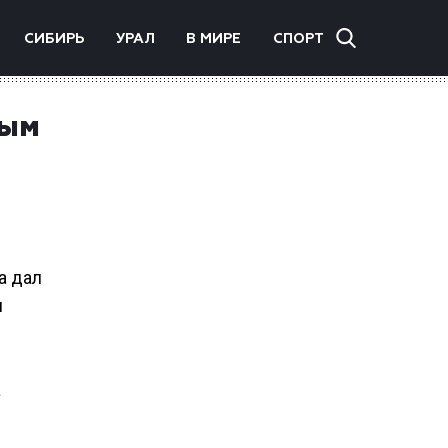
СИБИРЬ
УРАЛ
В МИРЕ
СПОРТ
лым
а дал
и
а