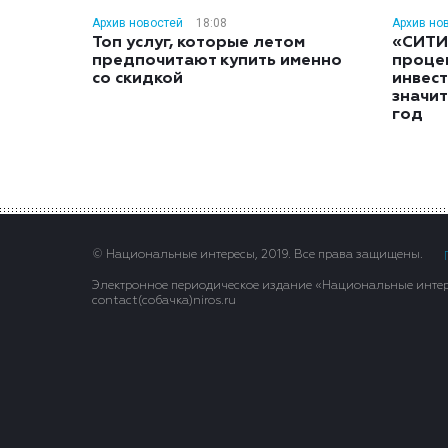
Архив новостей
18:08
Архив но
Топ услуг, которые летом
«СИТИ
предпочитают купить именно
проце
со скидкой
инвес
значит
год
© Национальные интересы, 2019. Все права защищены.
Электронное периодическое издание «Национальные интере
contact(сoбaчка)niros.ru