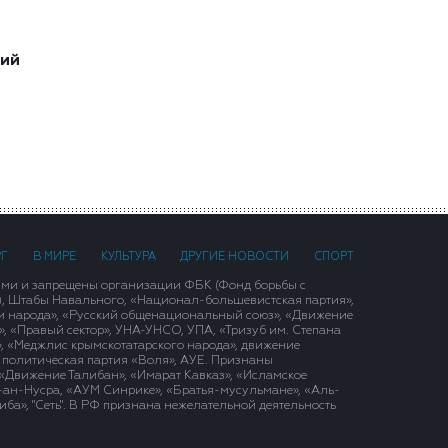
ший
РГ
В МИРЕ
КУЛЬТУРА
ДРУГИЕ НОВОСТИ
СПОРТ
ими и запрещены организации ФБК (Фонд борьбы с
), Штабы Навального, «Национал-большевистская партия»,
и народа», «Русский общенациональный союз», «Движение
 «Правый сектор», УНА-УНСО, УПА, «Тризуб им. Степана
, «Меджлис крымскотатарского народа», движение
 политическая партия «Воля», АУЕ. Признаны
«Движение Талибан», «Имарат Кавказ», «Исламское
д-ан-Нусра, «АУМ Синрике», «Братья-мусульмане», «Аль-
ба», "Сеть". В РФ признана нежелательной деятельность