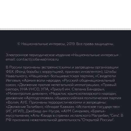
© Национальные интересы, 2019. Все права защищены.
Электронное периодическое издание «Национальные интересы» .
email: contact(сoбaчка)niros.ru
В России признаны экстремистскими и запрещены организации
ФБК (Фонд борьбы с коррупцией, признан иноагентом), Штабы
Навального, «Национал-большевистская партия», «Свидетели
Иеговы», «Армия воли народа», «Русский общенациональный
союз», «Движение против нелегальной иммиграции», «Правый
сектор», УНА-УНСО, УПА, «Тризуб им. Степана Бандеры»,
«Мизантропик дивижн», «Меджлис крымскотатарского народа»,
движение «Артподготовка», общероссийская политическая партия
«Воля», АУЕ. Признаны террористическими и запрещены:
«Движение Талибан», «Имарат Кавказ», «Исламское государство»
(ИГ, ИГИЛ), Джебхад-ан-Нусра, «АУМ Синрике», «Братья-
мусульмане», «Аль-Каида в странах исламского Магриба», "Сеть". В
РФ признана нежелательной деятельность "Открытой России".