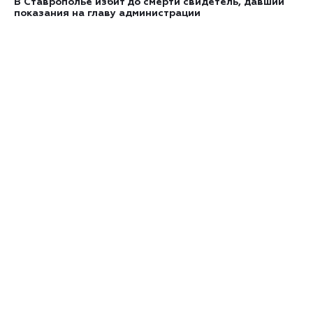
В Ставрополье избит до смерти свидетель, давший
показания на главу администрации