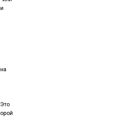
 и
 на
 Это
торой