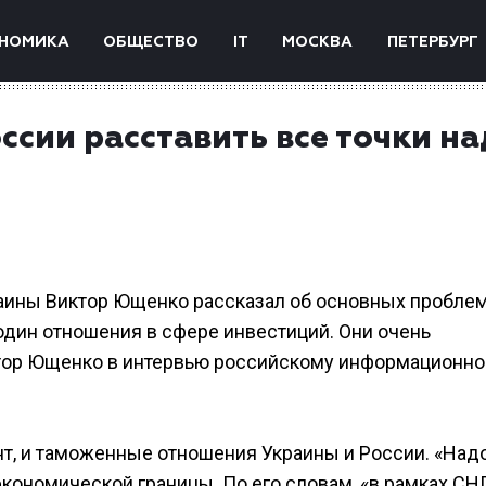
НОМИКА
ОБЩЕСТВО
IT
МОСКВА
ПЕТЕРБУРГ
сии расставить все точки на
аины Виктор Ющенко рассказал об основных проблем
один отношения в сфере инвестиций. Они очень
иктор Ющенко в интервью российскому информационн
т, и таможенные отношения Украины и России. «Над
экономической границы. По его словам, «в рамках СН