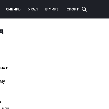
СИБИРЬ
УРАЛ
В МИРЕ
СПОРТ
д
ах в
ому
о
Г или