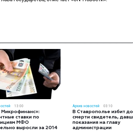
востей
13:00
Архив новостей
03:10
 Микрофинанс»:
В Ставрополье избит до
нтные ставки по
смерти свидетель, дав
тициям МФО
показания на главу
ельно выросли за 2014
администрации