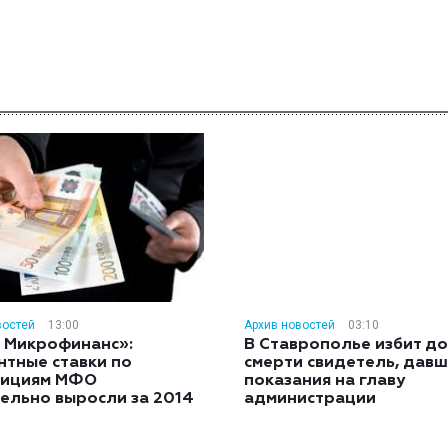
востей
13:00
Архив новостей
03:10
 Микрофинанс»:
В Ставрополье избит до
нтные ставки по
смерти свидетель, дав
тициям МФО
показания на главу
ельно выросли за 2014
администрации