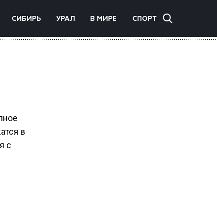
СИБИРЬ
УРАЛ
В МИРЕ
СПОРТ
пное
атся в
я с