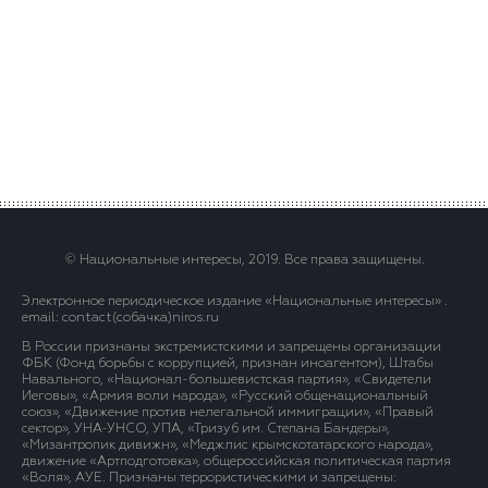
© Национальные интересы, 2019. Все права защищены.
Электронное периодическое издание «Национальные интересы» .
email: contact(сoбaчка)niros.ru
В России признаны экстремистскими и запрещены организации
ФБК (Фонд борьбы с коррупцией, признан иноагентом), Штабы
Навального, «Национал-большевистская партия», «Свидетели
Иеговы», «Армия воли народа», «Русский общенациональный
союз», «Движение против нелегальной иммиграции», «Правый
сектор», УНА-УНСО, УПА, «Тризуб им. Степана Бандеры»,
«Мизантропик дивижн», «Меджлис крымскотатарского народа»,
движение «Артподготовка», общероссийская политическая партия
«Воля», АУЕ. Признаны террористическими и запрещены: