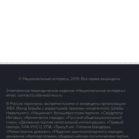
© Национальные интересы, 2019. Все права защищены.
Электронное периодическое издание «Национальные интересы» .
email: contact(сoбaчка)niros.ru
В России признаны экстремистскими и запрещены организации
ФБК (Фонд борьбы с коррупцией, признан иноагентом), Штабы
Навального, «Национал-большевистская партия», «Свидетели
Иеговы», «Армия воли народа», «Русский общенациональный
союз», «Движение против нелегальной иммиграции», «Правый
сектор», УНА-УНСО, УПА, «Тризуб им. Степана Бандеры»,
«Мизантропик дивижн», «Меджлис крымскотатарского народа»,
движение «Артподготовка», общероссийская политическая партия