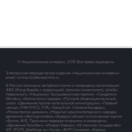
© Национальные интересы, 2019. Все права защищены.
Электронное периодическое издание «Национальные интересы» .
email: contact(сoбaчка)niros.ru
В России признаны экстремистскими и запрещены организации
ФБК (Фонд борьбы с коррупцией, признан иноагентом), Штабы
Навального, «Национал-большевистская партия», «Свидетели
Иеговы», «Армия воли народа», «Русский общенациональный
союз», «Движение против нелегальной иммиграции», «Правый
сектор», УНА-УНСО, УПА, «Тризуб им. Степана Бандеры»,
«Мизантропик дивижн», «Меджлис крымскотатарского народа»,
движение «Артподготовка», общероссийская политическая партия
«Воля», АУЕ. Признаны террористическими и запрещены:
«Движение Талибан», «Имарат Кавказ», «Исламское государство»
(ИГ, ИГИЛ), Джебхад-ан-Нусра, «АУМ Синрике», «Братья-