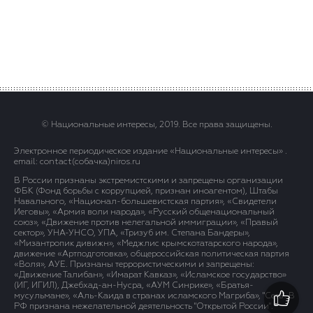
© Национальные интересы, 2019. Все права защищены.
Электронное периодическое издание «Национальные интересы» .
email: contact(сoбaчка)niros.ru
В России признаны экстремистскими и запрещены организации
ФБК (Фонд борьбы с коррупцией, признан иноагентом), Штабы
Навального, «Национал-большевистская партия», «Свидетели
Иеговы», «Армия воли народа», «Русский общенациональный
союз», «Движение против нелегальной иммиграции», «Правый
сектор», УНА-УНСО, УПА, «Тризуб им. Степана Бандеры»,
«Мизантропик дивижн», «Меджлис крымскотатарского народа»,
движение «Артподготовка», общероссийская политическая партия
«Воля», АУЕ. Признаны террористическими и запрещены:
«Движение Талибан», «Имарат Кавказ», «Исламское государство»
(ИГ, ИГИЛ), Джебхад-ан-Нусра, «АУМ Синрике», «Братья-
мусульмане», «Аль-Каида в странах исламского Магриба», "Сеть". В
РФ признана нежелательной деятельность "Открытой России".