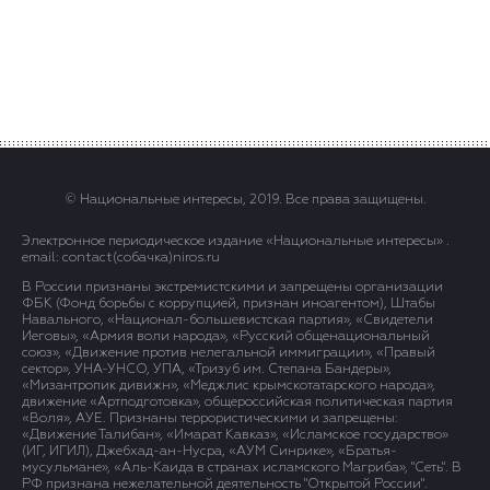
© Национальные интересы, 2019. Все права защищены.
Электронное периодическое издание «Национальные интересы» .
email: contact(сoбaчка)niros.ru
В России признаны экстремистскими и запрещены организации
ФБК (Фонд борьбы с коррупцией, признан иноагентом), Штабы
Навального, «Национал-большевистская партия», «Свидетели
Иеговы», «Армия воли народа», «Русский общенациональный
союз», «Движение против нелегальной иммиграции», «Правый
сектор», УНА-УНСО, УПА, «Тризуб им. Степана Бандеры»,
«Мизантропик дивижн», «Меджлис крымскотатарского народа»,
движение «Артподготовка», общероссийская политическая партия
«Воля», АУЕ. Признаны террористическими и запрещены:
«Движение Талибан», «Имарат Кавказ», «Исламское государство»
(ИГ, ИГИЛ), Джебхад-ан-Нусра, «АУМ Синрике», «Братья-
мусульмане», «Аль-Каида в странах исламского Магриба», "Сеть". В
РФ признана нежелательной деятельность "Открытой России".