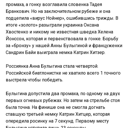
промаха, а гонку возглавила словенка Тадея
Бранкович. Но на заключительном рубеже и она
подцепила «вирус Нойнер», ошибившись трижды. В
итоге «золото» разыграли украинка Оксана
Хвостенко и никому не известная шведка Хелена
Йонссон, которая и первенствовала в гонке. Борьбу
за «бронзу» у нашей Анны Булыгиной и француженки
Сандрин Байи выиграла немка Катрин Хитзер.
Россиянка Анна Булыгина стала четвертой.
Российской биатлонистке не хватило всего 1 точного
выстрела чтобы победить.
Булыгина допустила два промаха, по одному на двух
первых огневых рубежах. Но затем на стрельбе стоя
была точна. На финише она не смогла догнать
ставшую третьей немку Катрин Хитцер, которая
опередила росинку на 7 секунд. Первому месту
Булыгина уступила лишь 23 секунды.