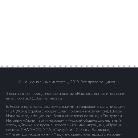
© Национальные интересы, 2019. Все права защищены.
Электронное периодическое издание «Национальные интересы» .
email: contact(сoбaчка)niros.ru
В России признаны экстремистскими и запрещены организации
ФБК (Фонд борьбы с коррупцией, признан иноагентом), Штабы
Навального, «Национал-большевистская партия», «Свидетели
Иеговы», «Армия воли народа», «Русский общенациональный
союз», «Движение против нелегальной иммиграции», «Правый
сектор», УНА-УНСО, УПА, «Тризуб им. Степана Бандеры»,
«Мизантропик дивижн», «Меджлис крымскотатарского народа»,