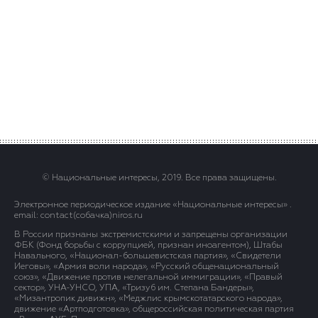
© Национальные интересы, 2019. Все права защищены.
Электронное периодическое издание «Национальные интересы» .
email: contact(сoбaчка)niros.ru
В России признаны экстремистскими и запрещены организации
ФБК (Фонд борьбы с коррупцией, признан иноагентом), Штабы
Навального, «Национал-большевистская партия», «Свидетели
Иеговы», «Армия воли народа», «Русский общенациональный
союз», «Движение против нелегальной иммиграции», «Правый
сектор», УНА-УНСО, УПА, «Тризуб им. Степана Бандеры»,
«Мизантропик дивижн», «Меджлис крымскотатарского народа»,
движение «Артподготовка», общероссийская политическая партия