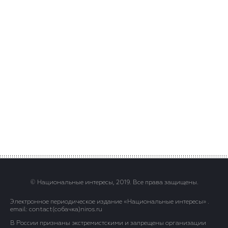
© Национальные интересы, 2019. Все права защищены.
Электронное периодическое издание «Национальные интересы» .
email: contact(сoбaчка)niros.ru
В России признаны экстремистскими и запрещены организации