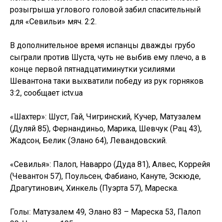
розыгрыша углового головой забил спасительный
для «Севильи» мяч. 2:2.
В дополнительное время испанцы дважды грубо
сыграли против Шуста, чуть не выбив ему плечо, а в
конце первой пятнадцатиминутки усилиями
Шевантона таки выхватили победу из рук горняков
3:2, сообщает ictv.ua
«Шахтер»: Шуст, Гай, Чигринский, Кучер, Матузалем
(Дуляй 85), Фернандиньо, Марика, Шевчук (Рац 43),
Жадсон, Белик (Элано 64), Левандовский.
«Севилья»: Палоп, Наварро (Дуда 81), Алвес, Коррейя
(Чевантон 57), Поульсен, Фабиано, Кануте, Эскюде,
Драгутинович, Хинкель (Пуэрта 57), Мареска.
Голы: Матузалем 49, Элано 83 – Мареска 53, Палоп