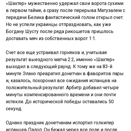
«Шахтер» мужественно удержал свои ворота сухими
в первом тайме, а сразу после перерыва Матузалем с
передачи Белика фантастический голом открыл счет.
Но не успели украинцы отпраздновать, как уже
Богдану Шусту после ряда рикошетов пришлось
доставать мяч из собственных ворот 1:1.
Счет все еще устраивал горняков и, учитывая
результат выездного матча 2:2, именно «Шахтер»
выходил в следующий раунд. К тому же на 83-й
минуте Элано превратил донетчан в фаворитов пары
и, казалось, похоронил все ожидания испанцев на
положительный результат. Арбитр добавил четыре
минуты компенсированного времени и они почти
истекли. До исторической победы оставались 50
секунд.
Однако праздник донетчанам испортил голкипер
испанцев Палоп. Он бежал через все поле и после