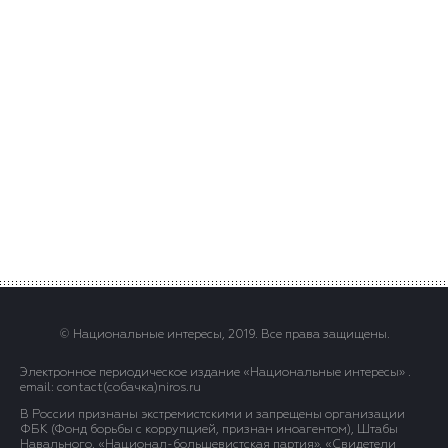
© Национальные интересы, 2019. Все права защищены.
Электронное периодическое издание «Национальные интересы» .
email: contact(сoбaчка)niros.ru
В России признаны экстремистскими и запрещены организации
ФБК (Фонд борьбы с коррупцией, признан иноагентом), Штабы
Навального, «Национал-большевистская партия», «Свидетели