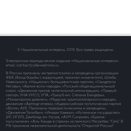
© Национальные интересы, 2019. Все права защищены.
Электронное периодическое издание «Национальные интересы» .
email: contact(сoбaчка)niros.ru
В России признаны экстремистскими и запрещены организации
ФБК (Фонд борьбы с коррупцией, признан иноагентом), Штабы
Навального, «Национал-большевистская партия», «Свидетели
Иеговы», «Армия воли народа», «Русский общенациональный
союз», «Движение против нелегальной иммиграции», «Правый
сектор», УНА-УНСО, УПА, «Тризуб им. Степана Бандеры»,
«Мизантропик дивижн», «Меджлис крымскотатарского народа»,
движение «Артподготовка», общероссийская политическая партия
«Воля», АУЕ. Признаны террористическими и запрещены:
«Движение Талибан», «Имарат Кавказ», «Исламское государство»
(ИГ, ИГИЛ), Джебхад-ан-Нусра, «АУМ Синрике», «Братья-
мусульмане», «Аль-Каида в странах исламского Магриба», "Сеть". В
РФ признана нежелательной деятельность "Открытой России".