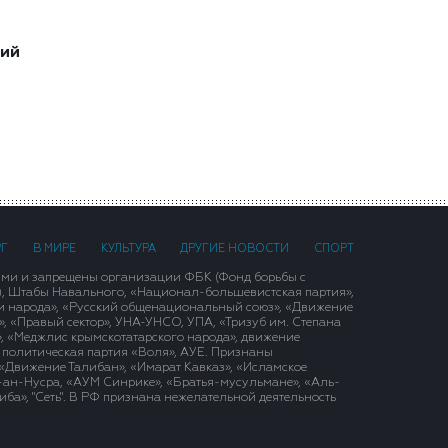
ший
РГ
В МИРЕ
КУЛЬТУРА
ДРУГИЕ НОВОСТИ
СПОРТ
ими и запрещены организации ФБК (Фонд борьбы с
), Штабы Навального, «Национал-большевистская партия»,
и народа», «Русский общенациональный союз», «Движение
 «Правый сектор», УНА-УНСО, УПА, «Тризуб им. Степана
, «Меджлис крымскотатарского народа», движение
 политическая партия «Воля», АУЕ. Признаны
«Движение Талибан», «Имарат Кавказ», «Исламское
д-ан-Нусра, «АУМ Синрике», «Братья-мусульмане», «Аль-
ба», "Сеть". В РФ признана нежелательной деятельность