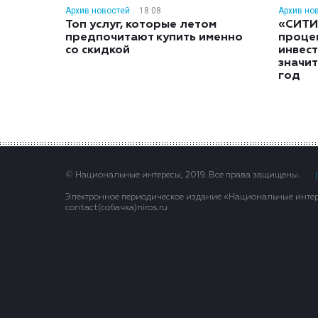
Архив новостей
18:08
Архив но
Топ услуг, которые летом
«СИТИ
предпочитают купить именно
проце
со скидкой
инвес
значит
год
© Национальные интересы, 2019. Все права защищены.
Электронное периодическое издание «Национальные интере
contact(сoбaчка)niros.ru