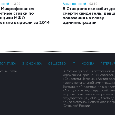
востей
13:00
Архив новостей
03:10
 Микрофинанс»:
В Ставрополье избит до
нтные ставки по
смерти свидетель, дав
тициям МФО
показания на главу
ельно выросли за 2014
администрации
ПОЛИТИКА
ЭКОНОМИКА
ОБЩЕСТВО
IT
МОСКВА
ПЕТЕРБУ
сы» . email:
В России признаны экстремистск
коррупцией, признан иноагентом
«Свидетели Иеговы», «Армия вол
против нелегальной иммиграции»,
Бандеры», «Мизантропик дивижн»
«Артподготовка», общероссийская
террористическими и запрещены: 
государство» (ИГ, ИГИЛ), Джебха
Каида в странах исламского Магри
"Открытой России".