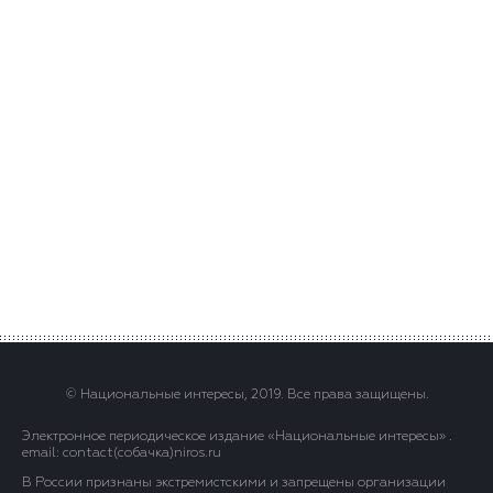
© Национальные интересы, 2019. Все права защищены.
Электронное периодическое издание «Национальные интересы» .
email: contact(сoбaчка)niros.ru
В России признаны экстремистскими и запрещены организации