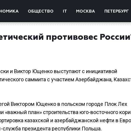
НОМИКА
ОБЩЕСТВО
IT
МОСКВА
ПЕТЕРБУРГ
етический противовес России
ски и Виктор Ющенко выступают с инициативой
тического саммита с участием Азербайджана, Казахс
егой Виктором Ющенко в польском городе Плок Лех
и «важный план» строительства юго-восточного кори
ртировка казахской и азербайджанской нефти в Евр
сс-служба президента республики Польша.