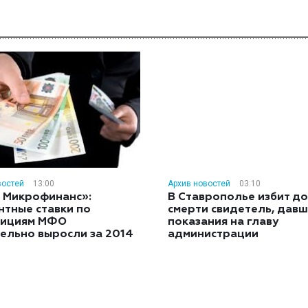
востей
13:00
Архив новостей
03:10
 Микрофинанс»:
В Ставрополье избит до
нтные ставки по
смерти свидетель, дав
тициям МФО
показания на главу
ельно выросли за 2014
администрации