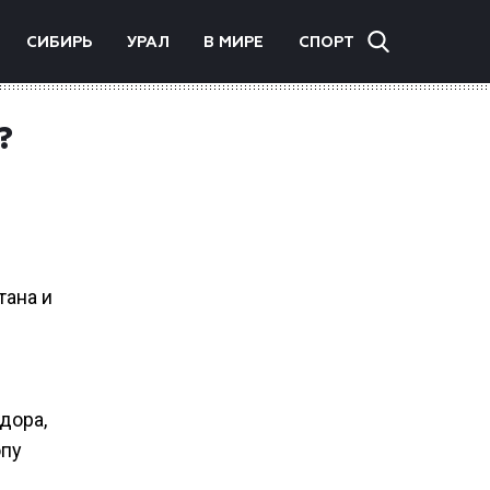
СИБИРЬ
УРАЛ
В МИРЕ
СПОРТ
?
тана и
дора,
опу