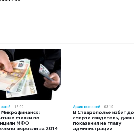
востей
13:00
Архив новостей
03:10
 Микрофинанс»:
В Ставрополье избит до
нтные ставки по
смерти свидетель, дав
тициям МФО
показания на главу
ельно выросли за 2014
администрации