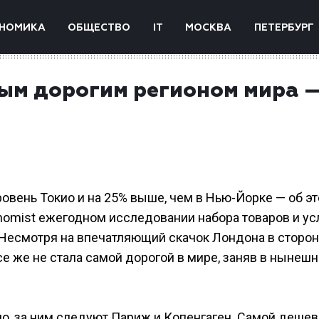
НОМИКА
ОБЩЕСТВО
IT
МОСКВА
ПЕТЕРБУРГ
мым дорогим регионом мира 
овень Токио и на 25% выше, чем в Нью-Йорке — об э
nomist ежегодном исследовании набора товаров и усл
. Несмотря на впечатляющий скачок Лондона в сторон
се же не стала самой дорогой в мире, заняв в нынеш
, за ним следуют Париж и Копенгаген. Самой деше