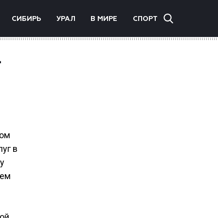
СИБИРЬ
УРАЛ
В МИРЕ
СПОРТ
—
том
уг в
у
нем
вой