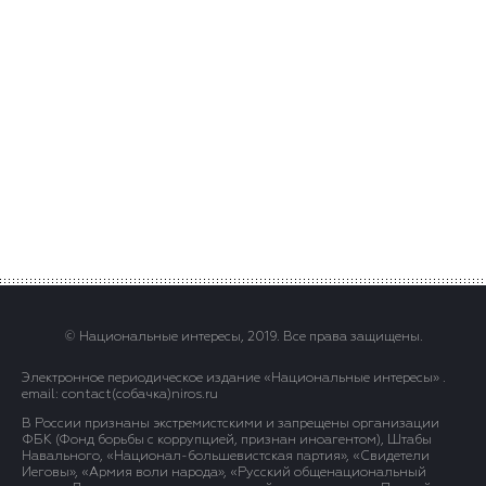
© Национальные интересы, 2019. Все права защищены.
Электронное периодическое издание «Национальные интересы» .
email: contact(сoбaчка)niros.ru
В России признаны экстремистскими и запрещены организации
ФБК (Фонд борьбы с коррупцией, признан иноагентом), Штабы
Навального, «Национал-большевистская партия», «Свидетели
Иеговы», «Армия воли народа», «Русский общенациональный