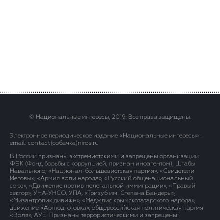
© Национальные интересы, 2019. Все права защищены.
Электронное периодическое издание «Национальные интересы» .
email: contact(сoбaчка)niros.ru
В России признаны экстремистскими и запрещены организации
ФБК (Фонд борьбы с коррупцией, признан иноагентом), Штабы
Навального, «Национал-большевистская партия», «Свидетели
Иеговы», «Армия воли народа», «Русский общенациональный
союз», «Движение против нелегальной иммиграции», «Правый
сектор», УНА-УНСО, УПА, «Тризуб им. Степана Бандеры»,
«Мизантропик дивижн», «Меджлис крымскотатарского народа»,
движение «Артподготовка», общероссийская политическая партия
«Воля», АУЕ. Признаны террористическими и запрещены: