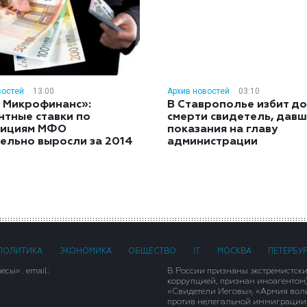
востей
13:00
Архив новостей
03:10
 Микрофинанс»:
В Ставрополье избит до
нтные ставки по
смерти свидетель, дав
тициям МФО
показания на главу
ельно выросли за 2014
администрации
ПОЛИТИКА
ЭКОНОМИКА
ОБЩЕСТВО
IT
МОСКВА
ПЕТЕРБУ
сы» . email:
В России признаны экстремистск
коррупцией, признан иноагентом
«Свидетели Иеговы», «Армия вол
против нелегальной иммиграции»,