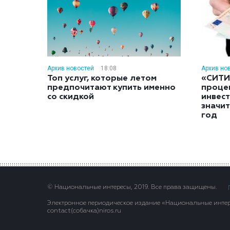
Архив новостей
18:08
Архив но
Топ услуг, которые летом
«СИТИ
предпочитают купить именно
проце
со скидкой
инвес
значит
год
© Национальные интересы, 2019. Все права защищены.
Электронное периодическое издание «Национальные интере
contact(сoбaчка)niros.ru