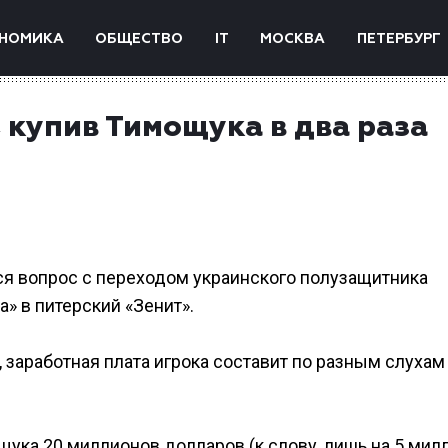
НОМИКА
ОБЩЕСТВО
IT
МОСКВА
ПЕТЕРБУРГ
, купив Тимощука в два раза
я вопрос с переходом украинского полузащитника
» в питерский «Зенит».
 заработная плата игрока составит по разным слухам 
ощука 20 миллионов долларов (к слову, лишь на 5 мил