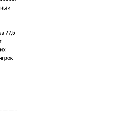
дный
а ?7,5
т
тих
игрок