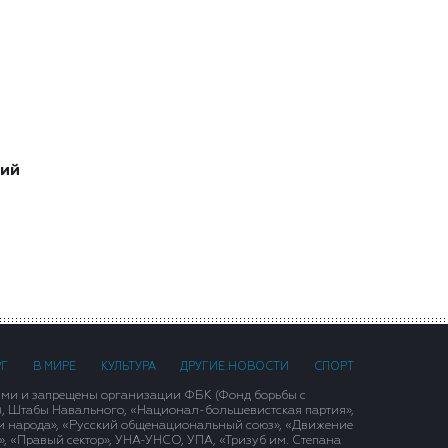
ший
РГ
В МИРЕ
КУЛЬТУРА
ДРУГИЕ НОВОСТИ
СПОРТ
ими и запрещены организации ФБК (Фонд борьбы с
), Штабы Навального, «Национал-большевистская партия»,
и народа», «Русский общенациональный союз», «Движение
 «Правый сектор», УНА-УНСО, УПА, «Тризуб им. Степана