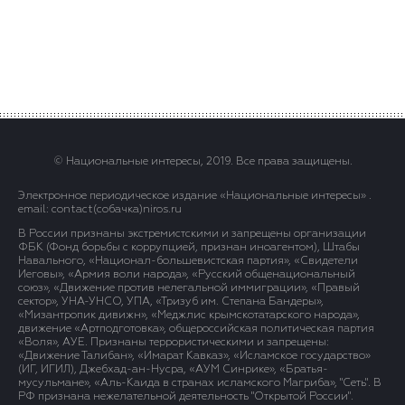
© Национальные интересы, 2019. Все права защищены.
Электронное периодическое издание «Национальные интересы» .
email: contact(сoбaчка)niros.ru
В России признаны экстремистскими и запрещены организации
ФБК (Фонд борьбы с коррупцией, признан иноагентом), Штабы
Навального, «Национал-большевистская партия», «Свидетели
Иеговы», «Армия воли народа», «Русский общенациональный
союз», «Движение против нелегальной иммиграции», «Правый
сектор», УНА-УНСО, УПА, «Тризуб им. Степана Бандеры»,
«Мизантропик дивижн», «Меджлис крымскотатарского народа»,
движение «Артподготовка», общероссийская политическая партия
«Воля», АУЕ. Признаны террористическими и запрещены:
«Движение Талибан», «Имарат Кавказ», «Исламское государство»
(ИГ, ИГИЛ), Джебхад-ан-Нусра, «АУМ Синрике», «Братья-
мусульмане», «Аль-Каида в странах исламского Магриба», "Сеть". В
РФ признана нежелательной деятельность "Открытой России".