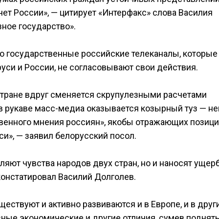
чет России», — цитирует «Интерфакс» слова Василия
ное государство».
то государственные российские телеканалы, которые
уси и России, не согласовывают свои действия.
стране вдруг сменяется скрупулезными расчетами
 в рукаве масс-медиа оказывается козырный туз — не
венного мнения россиян», якобы отражающих позиц
и», — заявил белорусский посол.
ляют чувства народов двух стран, но и наносят ущер
онстатировал Василий Долголев.
ествуют и активно развиваются и в Европе, и в друг
зные экономические и другие отличия, сумев поднят