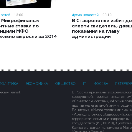
востей
13:00
Архив новостей
03:10
 Микрофинанс»:
В Ставрополье избит до
нтные ставки по
смерти свидетель, дав
тициям МФО
показания на главу
ельно выросли за 2014
администрации
ПОЛИТИКА
ЭКОНОМИКА
ОБЩЕСТВО
IT
МОСКВА
ПЕТЕРБУ
сы» . email:
В России признаны экстремистск
коррупцией, признан иноагентом
«Свидетели Иеговы», «Армия вол
против нелегальной иммиграции»,
Бандеры», «Мизантропик дивижн»
«Артподготовка», общероссийская
террористическими и запрещены: 
государство» (ИГ, ИГИЛ), Джебха
Каида в странах исламского Магри