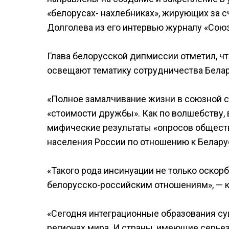
«белорусах- нахлебниках», жирующих за с
Долголева из его интервью журналу «Союз
Глава белорусской дипмиссии отметил, ч
освещают тематику сотрудничества Белар
«Полное замалчивание жизни в союзной 
«стоимости дружбы». Как по волшебству,
мифические результаты «опросов общест
населения России по отношению к Беларус
«Такого рода инсинуации не только оскорб
белорусско-российским отношениям», — к
«Сегодня интеграционные образования сущ
регионах мира. И страны, имеющие серье