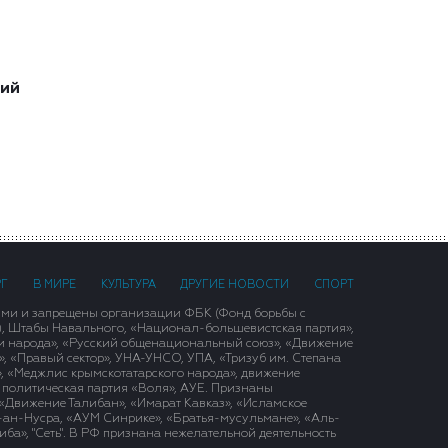
ший
РГ
В МИРЕ
КУЛЬТУРА
ДРУГИЕ НОВОСТИ
СПОРТ
ими и запрещены организации ФБК (Фонд борьбы с
), Штабы Навального, «Национал-большевистская партия»,
и народа», «Русский общенациональный союз», «Движение
 «Правый сектор», УНА-УНСО, УПА, «Тризуб им. Степана
, «Меджлис крымскотатарского народа», движение
 политическая партия «Воля», АУЕ. Признаны
«Движение Талибан», «Имарат Кавказ», «Исламское
д-ан-Нусра, «АУМ Синрике», «Братья-мусульмане», «Аль-
ба», "Сеть". В РФ признана нежелательной деятельность