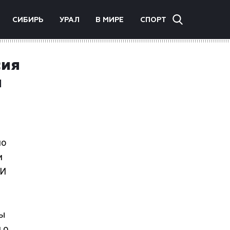
СИБИРЬ
УРАЛ
В МИРЕ
СПОРТ
сия
и
по
и
МИ
ты
 о