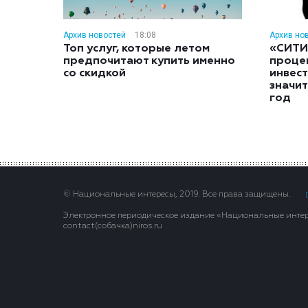
Архив новостей
18:08
Архив но
Топ услуг, которые летом
«СИТИ
предпочитают купить именно
проце
со скидкой
инвес
значит
год
© Национальные интересы, 2019. Все права защищены.
Электронное периодическое издание «Национальные интере
contact(сoбaчка)niros.ru