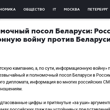
НОМИКА
ОБЩЕСТВО
IT
МОСКВА
ПЕТЕРБУРГ
мочный посол Беларуси: Рос
нную войну против Беларус
тскую кампанию, а, по сути, информационную войну» 
резвычайный и полномочный посол Беларуси в Росси
ого дипломата, информация во многих российских С
тношениям.
подтасованные цифры и притянутые «за уши» аргумен
 умах российских граждан устойчивых представлений