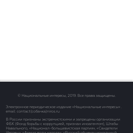
© Национальные интересы, 2019. Все права защищены.
Электронное периодическое издание «Национальные интересы» .
email: contact(сoбaчка)niros.ru
В России признаны экстремистскими и запрещены организации
ФБК (Фонд борьбы с коррупцией, признан иноагентом), Штабы
Навального, «Национал-большевистская партия», «Свидетели