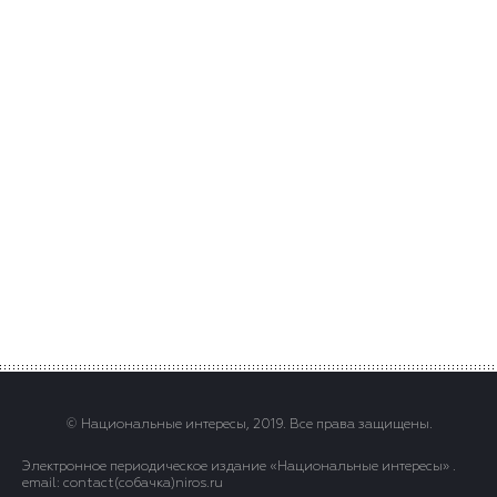
© Национальные интересы, 2019. Все права защищены.
Электронное периодическое издание «Национальные интересы» .
email: contact(сoбaчка)niros.ru