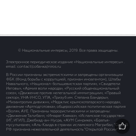
© Национальные интересы, 2019. Все права защищены.
Электронное периодическое издание «Национальные интересы» .
email: contact(сoбaчка)niros.ru
В России признаны экстремистскими и запрещены организации
ФБК (Фонд борьбы с коррупцией, признан иноагентом), Штабы
Навального, «Национал-большевистская партия», «Свидетели
Иеговы», «Армия воли народа», «Русский общенациональный
союз», «Движение против нелегальной иммиграции», «Правый
сектор», УНА-УНСО, УПА, «Тризуб им. Степана Бандеры»,
«Мизантропик дивижн», «Меджлис крымскотатарского народа»,
движение «Артподготовка», общероссийская политическая партия
«Воля», АУЕ. Признаны террористическими и запрещены:
«Движение Талибан», «Имарат Кавказ», «Исламское государство»
(ИГ, ИГИЛ), Джебхад-ан-Нусра, «АУМ Синрике», «Братья-
мусульмане», «Аль-Каида в странах исламского Магриба», "Сеть". В
РФ признана нежелательной деятельность "Открытой России".