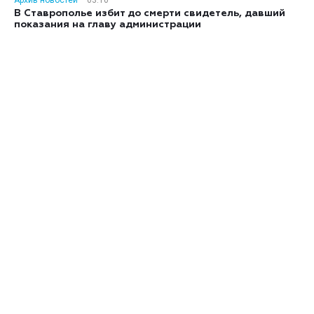
Архив новостей
03:10
В Ставрополье избит до смерти свидетель, давший
показания на главу администрации