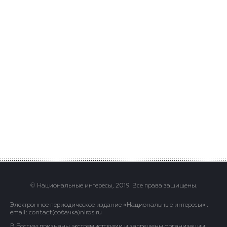
© Национальные интересы, 2019. Все права защищены.
Электронное периодическое издание «Национальные интересы» .
email: contact(сoбaчка)niros.ru
В России признаны экстремистскими и запрещены организации