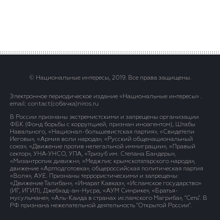
© Национальные интересы, 2019. Все права защищены.
Электронное периодическое издание «Национальные интересы» .
email: contact(сoбaчка)niros.ru
В России признаны экстремистскими и запрещены организации
ФБК (Фонд борьбы с коррупцией, признан иноагентом), Штабы
Навального, «Национал-большевистская партия», «Свидетели
Иеговы», «Армия воли народа», «Русский общенациональный
союз», «Движение против нелегальной иммиграции», «Правый
сектор», УНА-УНСО, УПА, «Тризуб им. Степана Бандеры»,
«Мизантропик дивижн», «Меджлис крымскотатарского народа»,
движение «Артподготовка», общероссийская политическая партия
«Воля», АУЕ. Признаны террористическими и запрещены:
«Движение Талибан», «Имарат Кавказ», «Исламское государство»
(ИГ, ИГИЛ), Джебхад-ан-Нусра, «АУМ Синрике», «Братья-
мусульмане», «Аль-Каида в странах исламского Магриба», "Сеть". В
РФ признана нежелательной деятельность "Открытой России".