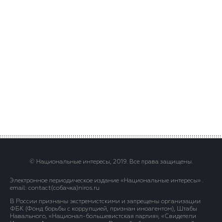
© Национальные интересы, 2019. Все права защищены.
Электронное периодическое издание «Национальные интересы» .
email: contact(сoбaчка)niros.ru
В России признаны экстремистскими и запрещены организации
ФБК (Фонд борьбы с коррупцией, признан иноагентом), Штабы
Навального, «Национал-большевистская партия», «Свидетели