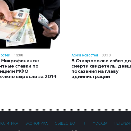
востей
13:00
Архив новостей
03:10
 Микрофинанс»:
В Ставрополье избит до
нтные ставки по
смерти свидетель, дав
тициям МФО
показания на главу
ельно выросли за 2014
администрации
ПОЛИТИКА
ЭКОНОМИКА
ОБЩЕСТВО
IT
МОСКВА
ПЕТЕРБУ