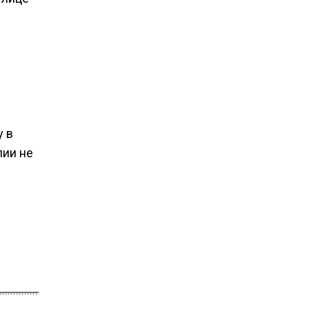
у в
лии не