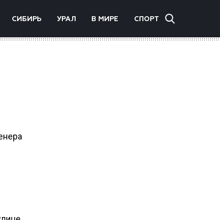
СИБИРЬ
УРАЛ
В МИРЕ
СПОРТ
енера
улице