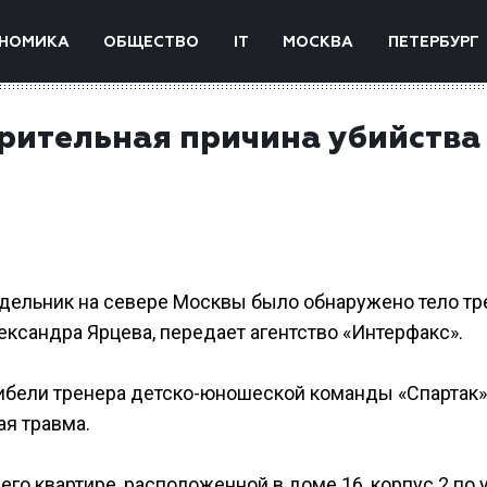
НОМИКА
ОБЩЕСТВО
IT
МОСКВА
ПЕТЕРБУРГ
арительная причина убийства
недельник на севере Москвы было обнаружено тело тр
ксандра Ярцева, передает агентство «Интерфакс».
ибели тренера детско-юношеской команды «Спартак»
ая травма.
 его квартире, расположенной в доме 16, корпус 2 по 