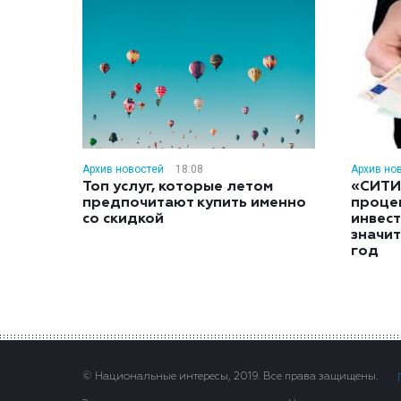
Архив новостей
18:08
Архив но
Топ услуг, которые летом
«СИТИ
предпочитают купить именно
проце
со скидкой
инвес
значит
год
© Национальные интересы, 2019. Все права защищены.