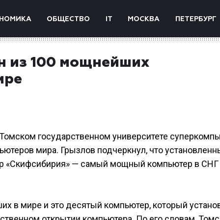
НОМИКА
ОБЩЕСТВО
IT
МОСКВА
ПЕТЕРБУРГ
н из 100 мощнейших
ире
 Томском государственном университете суперкомпь
ьютеров мира. Грызлов подчеркнул, что установленн
р «Скифсибирия» — самый мощный компьютер в СНГ
их в мире и это десятый компьютер, который устано
ественном открытии компьютера. По его словам, Том