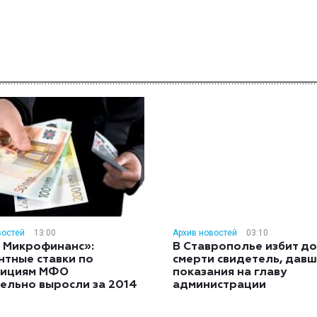
востей
13:00
Архив новостей
03:10
 Микрофинанс»:
В Ставрополье избит до
нтные ставки по
смерти свидетель, дав
тициям МФО
показания на главу
ельно выросли за 2014
администрации