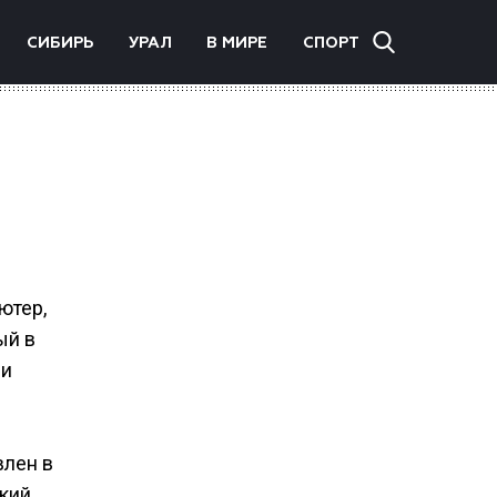
СИБИРЬ
УРАЛ
В МИРЕ
СПОРТ
ютер,
ый в
 и
влен в
ский