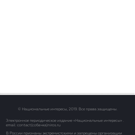
© Национальные интересы, 2019. Все права защищены.
Электронное периодическое издание «Национальные интересы» .
email: contact(сoбaчка)niros.ru
В России признаны экстремистскими и запрещены организации